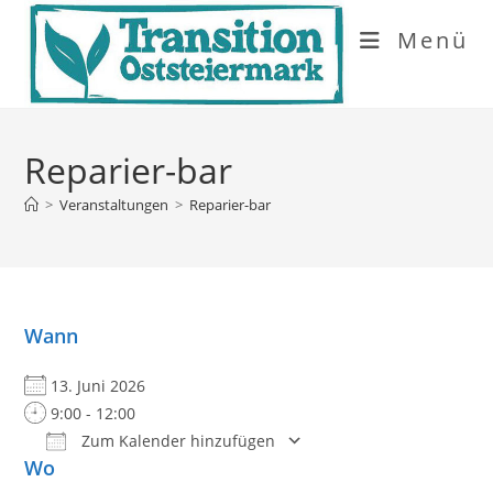
Zum
Menü
Inhalt
springen
Reparier-bar
>
Veranstaltungen
>
Reparier-bar
Wann
13. Juni 2026
9:00 - 12:00
Zum Kalender hinzufügen
Wo
ICS herunterladen
Google Kalender