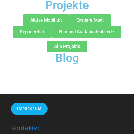
Projekte
Aktive Mobilität
Essbare Stadt
Reparier-bar
Film und Austausch-abende
Alle Projekte
Blog
IMPRESSUM
Kontakte: