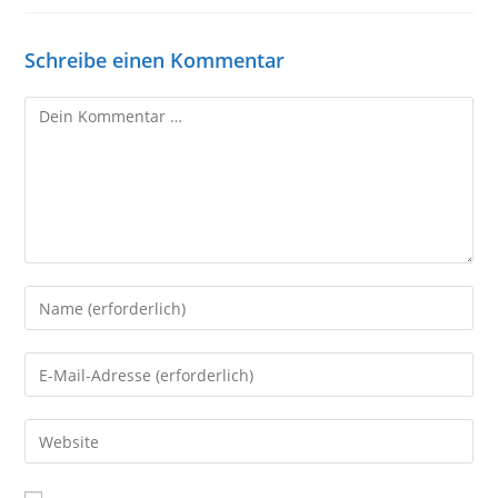
Schreibe einen Kommentar
Kommentar
Gib
deinen
Namen
Gib
oder
deine
Benutzernamen
E-
Gib
zum
Mail-
deine
Kommentieren
Adresse
Website-
ein