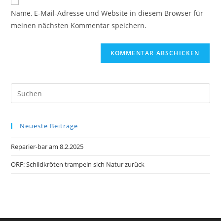
zum
URL
Name, E-Mail-Adresse und Website in diesem Browser für
Kommentieren
ein
meinen nächsten Kommentar speichern.
ein
(optional)
Pre
Es
to
Neueste Beiträge
clo
the
Reparier-bar am 8.2.2025
sea
pan
ORF: Schildkröten trampeln sich Natur zurück