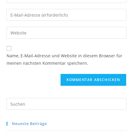
deinen
Namen
Gib
oder
deine
Benutzernamen
E-
Gib
zum
Mail-
deine
Kommentieren
Adresse
Website-
ein
zum
URL
Name, E-Mail-Adresse und Website in diesem Browser für
Kommentieren
ein
meinen nächsten Kommentar speichern.
ein
(optional)
Pre
Es
to
Neueste Beiträge
clo
the