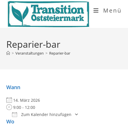
Zum
Menü
Inhalt
springen
Reparier-bar
>
Veranstaltungen
>
Reparier-bar
Wann
14. März 2026
9:00 - 12:00
Zum Kalender hinzufügen
Wo
ICS herunterladen
Google Kalender